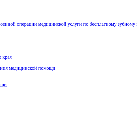
военной операции медицинской услуги по бесплатному зубному
о края
зания медицинской помощи
ощи