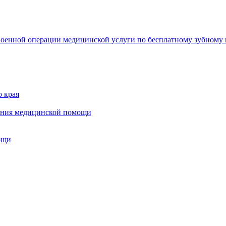
военной операции медицинской услуги по бесплатному зубному
о края
зания медицинской помощи
ощи