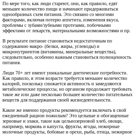
По мере того, как люди стареют, они, как правило, едят
меньшее количество пищи и начинают придерживаться
однообразных схем питания. Это связано со многими
факторами, включая потерю аппетита, изменения вкуса,
проблемы с зубами/зубными протезами, побочными
эффектами от лекарств, материальными возможностями и пр.
В результате питание становиться недостаточным по
содержанию макро- (белки, жиры, углеводы) и
микронутриентов (витамины, минеральные вещества),
следовательно, особенно важным становиться полноценность
питания.
Люди 70+ лет имеют уникальные диетические потребности.
Как правило, в этом возрасте требуется меньшее количество
калорий, поскольку снижается активность и замедляются
метаболические процессы, но организм продолжает требовать
такое же или даже несколько большее количество питательных
веществ для поддержания своей жизнедеятельности.
Какие же именно продукты рекомендуется включать в свой
ежедневный рацион пожилым? Это цельные и обогащенные
зерновые и злаки, такие как цельнозерновой хлеб, овощи,
например, морковь и капуста, фрукты, ягоды, нежирные
молочные продукты, бобовые и орехи, рыба, птица, нежирное